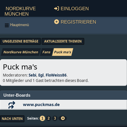
Nordkurve
Einloggen
München
Registrieren
Hauptmenü
UNGELESENE BEITRÄGE
AKTUALISIERTE THEMEN
Nordkurve München
Fans
Puck ma's
Puck ma's
Moderatoren:
Sebi
,
Egl
,
FloWeiss86
.
0 Mitglieder und 1 Gast betrachten dieses Board.
Unter-Boards
www.puckmas.de
Seiten
1
2
3
NACH UNTEN