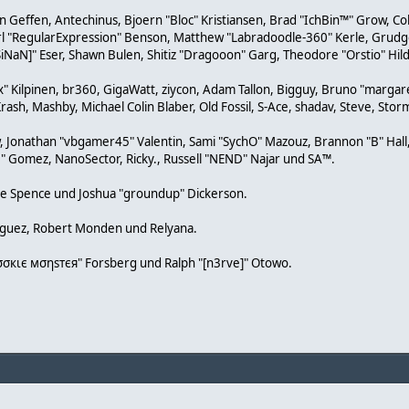
van Geffen, Antechinus, Bjoern "Bloc" Kristiansen, Brad "IchBin™" Grow, C
arl "RegularExpression" Benson, Matthew "Labradoodle-360" Kerle, Grudge
SiNaN]" Eser, Shawn Bulen, Shitiz "Dragooon" Garg, Theodore "Orstio" Hil
ex" Kilpinen, br360, GigaWatt, ziycon, Adam Tallon, Bigguy, Bruno "marga
rash, Mashby, Michael Colin Blaber, Old Fossil, S-Ace, shadav, Steve, S
, Jonathan "vbgamer45" Valentin, Sami "SychO" Mazouz, Brannon "B" Hall
k." Gomez, NanoSector, Ricky., Russell "NEND" Najar und SA™.
aeme Spence und Joshua "groundup" Dickerson.
nguez, Robert Monden und Relyana.
"cσσкιє мσηѕтєя" Forsberg und Ralph "[n3rve]" Otowo.