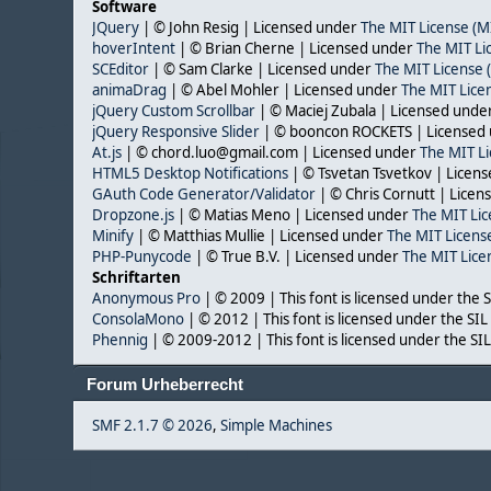
Software
JQuery
| © John Resig | Licensed under
The MIT License (M
hoverIntent
| © Brian Cherne | Licensed under
The MIT Li
SCEditor
| © Sam Clarke | Licensed under
The MIT License 
animaDrag
| © Abel Mohler | Licensed under
The MIT Lice
jQuery Custom Scrollbar
| © Maciej Zubala | Licensed unde
jQuery Responsive Slider
| © booncon ROCKETS | Licensed
At.js
| © chord.luo@gmail.com | Licensed under
The MIT Li
HTML5 Desktop Notifications
| © Tsvetan Tsvetkov | Licen
GAuth Code Generator/Validator
| © Chris Cornutt | Lice
Dropzone.js
| © Matias Meno | Licensed under
The MIT Lic
Minify
| © Matthias Mullie | Licensed under
The MIT Licens
PHP-Punycode
| © True B.V. | Licensed under
The MIT Lice
Schriftarten
Anonymous Pro
| © 2009 | This font is licensed under the 
ConsolaMono
| © 2012 | This font is licensed under the SI
Phennig
| © 2009-2012 | This font is licensed under the SI
Forum Urheberrecht
SMF 2.1.7 © 2026
,
Simple Machines