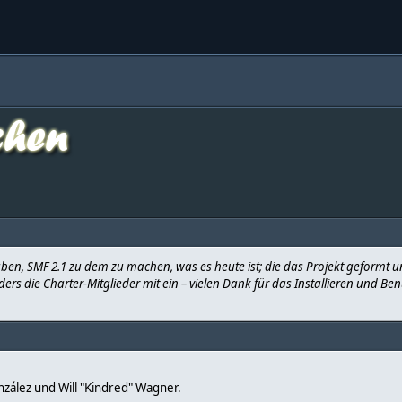
ben, SMF 2.1 zu dem zu machen, was es heute ist; die das Projekt geformt 
ers die Charter-Mitglieder mit ein – vielen Dank für das Installieren und B
González und Will "Kindred" Wagner.