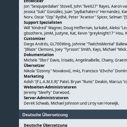
Entwickler
Jon "Sesquipedalian" Stovell, John "live627" Rayes, Aaron 
Jessica "Suki" González, Juan "JayBachatero" Hernandez, K
Norv, Oscar "Ozp" Rydhé, Peter "Arantor" Spicer, Selman "[
Support Spezialisten
Will "Kindred" Wagner, Doug Heffernan, lurkalot, Aleksi "L
gbsothere, JimM, Justyne, Kat, Kevin "greyknight17" Hou, K
Customizer
Diego Andrés, GL700Wing, Johnnie "TwitchisMental" Ballew
"JBlaze" Clemons, Joey "Tyrsson" Smith, Kays, Michael "Mic
Dokumentation
Michele "Illori" Davis, Irisado, AngelinaBelle, Chainy, Gr
Übersetzer
Nikola "Dzonny" Novaković, m4z, Francisco "d3vcho" Domí
Marketing
Adish "(F.L.A.M.E.R)" Patel, Bryan "Runic" Deakin, Marcus 
Webseiten-Administratoren
Jeremy "SleePy" Darwood.
Server-Administratoren
Derek Schwab, Michael Johnson und Liroy van Hoewijk.
Deutsche Übersetzung
Deutsche Übersetzung