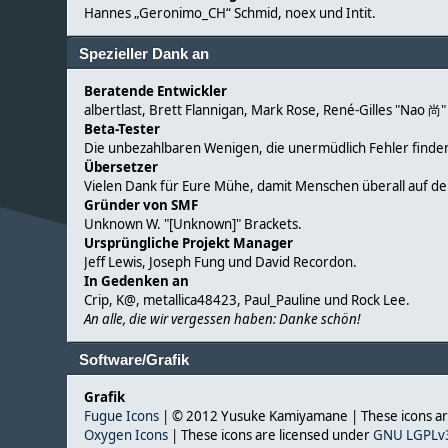
Hannes „Geronimo_CH“ Schmid, noex und Intit.
Spezieller Dank an
Beratende Entwickler
albertlast, Brett Flannigan, Mark Rose, René-Gilles "Nao 尚"
Beta-Tester
Die unbezahlbaren Wenigen, die unermüdlich Fehler finde
Übersetzer
Vielen Dank für Eure Mühe, damit Menschen überall auf d
Gründer von SMF
Unknown W. "[Unknown]" Brackets.
Ursprüngliche Projekt Manager
Jeff Lewis, Joseph Fung und David Recordon.
In Gedenken an
Crip, K@, metallica48423, Paul_Pauline und Rock Lee.
An alle, die wir vergessen haben: Danke schön!
Software/Grafik
Grafik
Fugue Icons
| © 2012 Yusuke Kamiyamane | These icons are
Oxygen Icons
| These icons are licensed under
GNU LGPLv