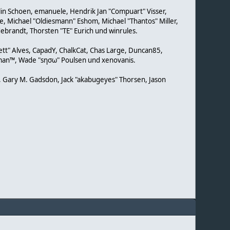
olin Schoen, emanuele, Hendrik Jan "Compuart" Visser,
, Michael "Oldiesmann" Eshom, Michael "Thantos" Miller,
debrandt, Thorsten "TE" Eurich und winrules.
rett" Alves, CapadY, ChalkCat, Chas Large, Duncan85,
torman™, Wade "sησω" Poulsen und xenovanis.
, Gary M. Gadsdon, Jack "akabugeyes" Thorsen, Jason