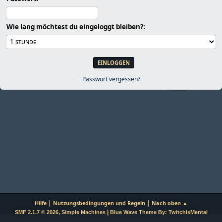
Wie lang möchtest du eingeloggt bleiben?:
Passwort vergessen?
|
|
Hilfe
Nutzungsbedingungen und Regeln
Nach oben ▲
,
|
SMF 2.1.7 © 2026
Simple Machines
Blue Wave Theme By: TwitchisMental