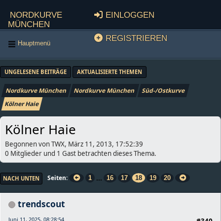
Nordkurve
Einloggen
München
Registrieren
Hauptmenü
UNGELESENE BEITRÄGE
AKTUALISIERTE THEMEN
Nordkurve München
Nordkurve München
Süd-/Ostkurve
Kölner Haie
Kölner Haie
Begonnen von TWX, März 11, 2013, 17:52:39
0 Mitglieder und 1 Gast betrachten dieses Thema.
...
Seiten
1
16
17
18
19
20
NACH UNTEN
trendscout
Juni 11, 2025, 08:28:54
#340