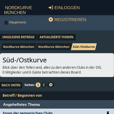
Nordkurve
Einloggen
München
Registrieren
Hauptmenü
UNGELESENE BEITRÄGE
AKTUALISIERTE THEMEN
Nordkurve München
Nordkurve München
Süd-/Ostkurve
Süd-/Ostkurve
Blick über den Tellerrand, alles zu den anderen Clubs in der DEL
0 Mitglieder und 6 Gäste betrachten dieses Board.
Seiten
1
2
NACH UNTEN
Betreff
/
Begonnen von
Angeheftetes Thema
Foren der gegnerischen Clubs