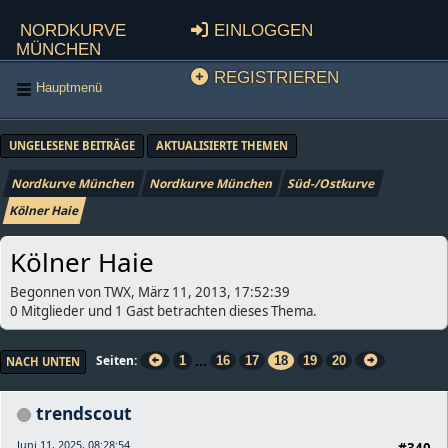
Nordkurve
Einloggen
München
Registrieren
Hauptmenü
UNGELESENE BEITRÄGE
AKTUALISIERTE THEMEN
Nordkurve München
Nordkurve München
Süd-/Ostkurve
Kölner Haie
Kölner Haie
Begonnen von TWX, März 11, 2013, 17:52:39
0 Mitglieder und 1 Gast betrachten dieses Thema.
...
Seiten
1
16
17
18
19
20
NACH UNTEN
trendscout
Juni 11, 2025, 08:28:54
#340