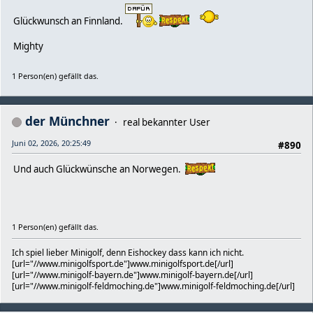
Glückwunsch an Finnland.
Mighty
1 Person(en) gefällt das.
der Münchner
real bekannter User
Juni 02, 2026, 20:25:49
#890
Und auch Glückwünsche an Norwegen.
1 Person(en) gefällt das.
Ich spiel lieber Minigolf, denn Eishockey dass kann ich nicht.
[url="//www.minigolfsport.de"]www.minigolfsport.de[/url]
[url="//www.minigolf-bayern.de"]www.minigolf-bayern.de[/url]
[url="//www.minigolf-feldmoching.de"]www.minigolf-feldmoching.de[/url]