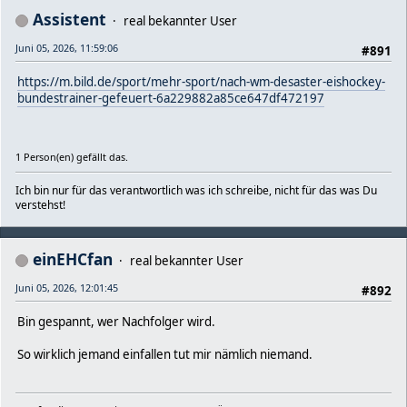
Assistent
real bekannter User
Juni 05, 2026, 11:59:06
#891
https://m.bild.de/sport/mehr-sport/nach-wm-desaster-eishockey-
bundestrainer-gefeuert-6a229882a85ce647df472197
1 Person(en) gefällt das.
Ich bin nur für das verantwortlich was ich schreibe, nicht für das was Du
verstehst!
einEHCfan
real bekannter User
Juni 05, 2026, 12:01:45
#892
Bin gespannt, wer Nachfolger wird.
So wirklich jemand einfallen tut mir nämlich niemand.