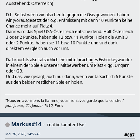
Ausstehend: Österreich)
D.h. Selbst wenn wir also heute gegen die Ösis gewinnen, haben
wir (vorausgesetzt der o.g. Prämissen) mit dann 10 Punkten keine
Chance mehr auf Platz 4.
Dann wird das Spiel USA-Österreich entscheidend. Holt Österreich
3 oder 2 Punkte, haben sie 12 bzw. 11 Punkte. Holen die Amis 3
oder 2 Punkte, haben sie 11 bzw. 10 Punkte und sind dank
direktem Vergleich auch vor uns.
Da brauchts also tatsächlich ein mittelprächtiges Eishockeywunder
in einem der Spiele unserer Mitbewerber um Platz 4 gg. Ungarn
oder GB.
Und das, wie gesagt, auch nur dann, wenn wir tatsächlich 6 Punkte
aus den beiden restlichen Spielen holen.
"Nous en avons pris la flamme, vous n'en avez gardé que la cendre."
Jean Jaurès, 21. Januar 1910, Paris
Markus#14
real bekannter User
Mai 26, 2026, 14:56:45
#887