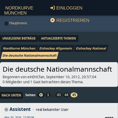
Nordkurve
Einloggen
München
Registrieren
Hauptmenü
UNGELESENE BEITRÄGE
AKTUALISIERTE THEMEN
Nordkurve München
Eishockey Allgemein
Eishockey National
Die deutsche Nationalmannschaft
Die deutsche Nationalmannschaft
Begonnen von einEHCfan, September 10, 2012, 20:57:04
0 Mitglieder und 1 Gast betrachten dieses Thema.
...
Seiten
1
43
44
45
NACH UNTEN
Assistent
real bekannter User
Mai 20, 2026, 22:00:08