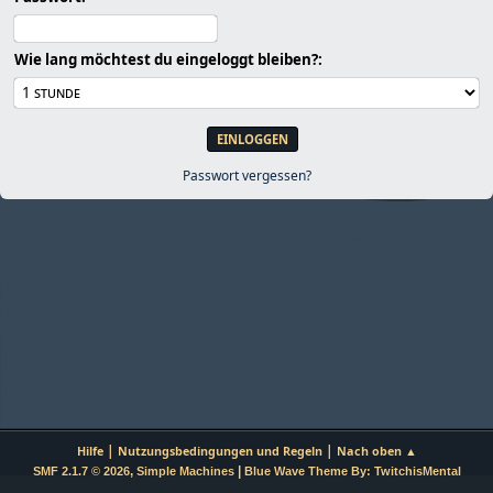
Wie lang möchtest du eingeloggt bleiben?:
Passwort vergessen?
|
|
Hilfe
Nutzungsbedingungen und Regeln
Nach oben ▲
,
|
SMF 2.1.7 © 2026
Simple Machines
Blue Wave Theme By: TwitchisMental