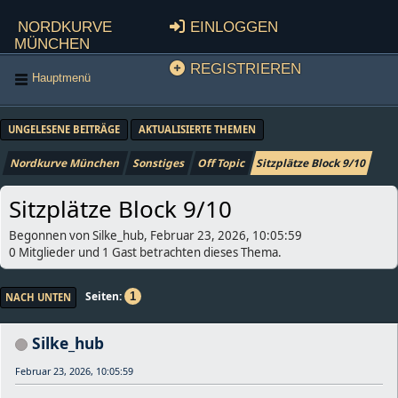
Nordkurve
Einloggen
München
Registrieren
Hauptmenü
UNGELESENE BEITRÄGE
AKTUALISIERTE THEMEN
Nordkurve München
Sonstiges
Off Topic
Sitzplätze Block 9/10
Sitzplätze Block 9/10
Begonnen von Silke_hub, Februar 23, 2026, 10:05:59
0 Mitglieder und 1 Gast betrachten dieses Thema.
Seiten
1
NACH UNTEN
Silke_hub
Februar 23, 2026, 10:05:59