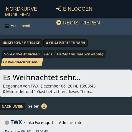
Nordkurve
Einloggen
München
Registrieren
Hauptmenü
UNGELESENE BEITRÄGE
AKTUALISIERTE THEMEN
Nordkurve München
Fans
Hedos Freunde Schwabing
Es Weihnachtet sehr...
Es Weihnachtet sehr...
Begonnen von TWX, Dezember 06, 2014, 13:03:43
0 Mitglieder und 1 Gast betrachten dieses Thema.
Seiten
1
NACH UNTEN
TWX
aka Forengott
Administrator
Dezember 06, 2014, 13:03:43