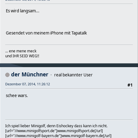
Es wird langsam...
Gesendet von meinem iPhone mit Tapatalk
... ene mene meck
und IHR SEID WEG!!
der Münchner
real bekannter User
Dezember 07, 2014, 11:26:12
#1
schee wars.
Ich spiel lieber Minigolf, denn Eishockey dass kann ich nicht.
[url="//www.minigolfsport.de"]www.minigolfsport.de[/url]
[url="//www.minigolf-bayern.de"]www.minigolf-bayern.de[/url]