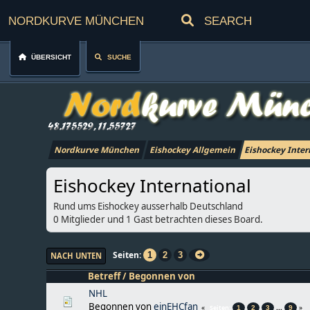
Nordkurve München
Übersicht
Suche
Nordkurve München
Eishockey Allgemein
Eishockey Inter
Eishockey International
Rund ums Eishockey ausserhalb Deutschland
0 Mitglieder und 1 Gast betrachten dieses Board.
Seiten
1
2
3
NACH UNTEN
Betreff
/
Begonnen von
NHL
Begonnen von
einEHCfan
...
Seiten
1
2
3
9