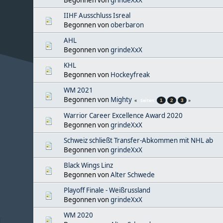
IIHF Ausschluss Isreal
Begonnen von
oberbaron
AHL
Begonnen von
grindeXxX
KHL
Begonnen von
Hockeyfreak
WM 2021
Begonnen von
Mighty
Seiten
1
2
3
Warrior Career Excellence Award 2020
Begonnen von
grindeXxX
Schweiz schließt Transfer-Abkommen mit NHL ab
Begonnen von
grindeXxX
Black Wings Linz
Begonnen von
Alter Schwede
Playoff Finale - Weißrussland
Begonnen von
grindeXxX
WM 2020