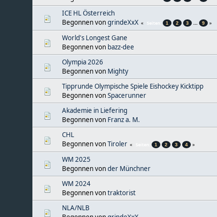
ICE HL Österreich
Begonnen von
grindeXxX
...
Seiten
1
2
3
9
World's Longest Gane
Begonnen von
bazz-dee
Olympia 2026
Begonnen von
Mighty
Tipprunde Olympische Spiele Eishockey Kicktipp
Begonnen von
Spacerunner
Akademie in Liefering
Begonnen von
Franz a. M.
CHL
Begonnen von
Tiroler
Seiten
1
2
3
4
WM 2025
Begonnen von
der Münchner
WM 2024
Begonnen von
traktorist
NLA/NLB
Begonnen von
grindeXxX