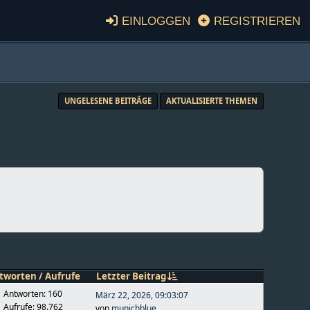
Einloggen
Registrieren
UNGELESENE BEITRÄGE
AKTUALISIERTE THEMEN
tworten
/
Aufrufe
Letzter Beitrag
Antworten: 160
März 22, 2026, 09:03:07
Aufrufe: 98.762
von
munichblue