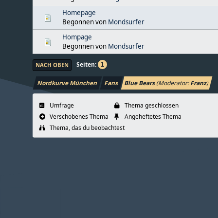
Homepage
Begonnen von
Mondsurfer
Hompage
Begonnen von
Mondsurfer
Seiten
1
NACH OBEN
Nordkurve München
Fans
Blue Bears
(Moderator:
Franz
)
Umfrage
Thema geschlossen
Verschobenes Thema
Angeheftetes Thema
Thema, das du beobachtest