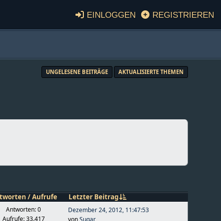
Einloggen
Registrieren
UNGELESENE BEITRÄGE
AKTUALISIERTE THEMEN
tworten
/
Aufrufe
Letzter Beitrag
Antworten: 0
Dezember 24, 2012, 11:47:53
Aufrufe: 33.417
von
Sugar