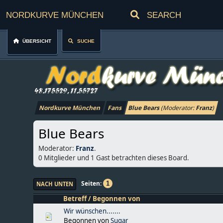
Nordkurve München
Übersicht
Suche
Nordkurve München
Fans
Blue Bears
(Moderator:
Franz
)
Blue Bears
Moderator:
Franz
.
0 Mitglieder und 1 Gast betrachten dieses Board.
Seiten
1
NACH UNTEN
Betreff
/
Begonnen von
Wir wünschen.......
Begonnen von
Sugar