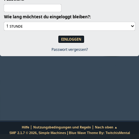
Wie lang möchtest du eingeloggt bleiben?:
Passwort vergessen?
|
|
Hilfe
Nutzungsbedingungen und Regeln
Nach oben ▲
,
|
SMF 2.1.7 © 2026
Simple Machines
Blue Wave Theme By: TwitchisMental