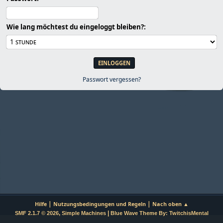
Wie lang möchtest du eingeloggt bleiben?:
Passwort vergessen?
|
|
Hilfe
Nutzungsbedingungen und Regeln
Nach oben ▲
,
|
SMF 2.1.7 © 2026
Simple Machines
Blue Wave Theme By: TwitchisMental