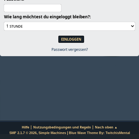
Wie lang möchtest du eingeloggt bleiben?:
Passwort vergessen?
|
|
Hilfe
Nutzungsbedingungen und Regeln
Nach oben ▲
,
|
SMF 2.1.7 © 2026
Simple Machines
Blue Wave Theme By: TwitchisMental