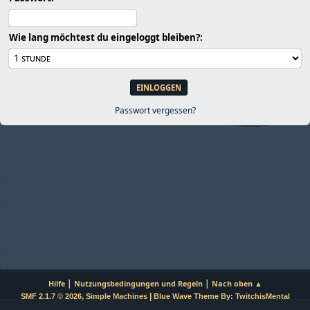
Wie lang möchtest du eingeloggt bleiben?:
Passwort vergessen?
|
|
Hilfe
Nutzungsbedingungen und Regeln
Nach oben ▲
,
|
SMF 2.1.7 © 2026
Simple Machines
Blue Wave Theme By: TwitchisMental